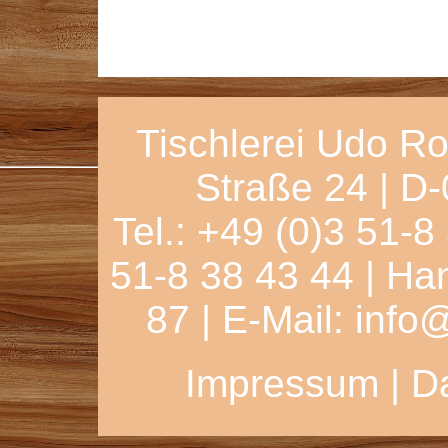
Tischlerei Udo Ro
Straße 24 | D
Tel.: +49 (0)3 51-8
51-8 38 43 44 | Ha
87 | E-Mail:
info@
Impressum | D